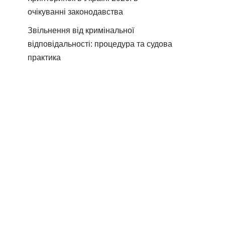
очікуванні законодавства
Звільнення від кримінальної
відповідальності: процедура та судова
практика