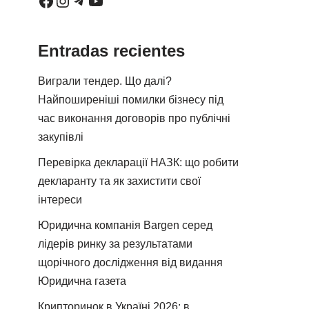
Entradas recientes
Виграли тендер. Що далі?
Найпоширеніші помилки бізнесу під
час виконання договорів про публічні
закупівлі
Перевірка декларації НАЗК: що робити
декларанту та як захистити свої
інтереси
Юридична компанія Bargen серед
лідерів ринку за результатами
щорічного дослідження від видання
Юридична газета
Крипторинок в Україні 2026: в