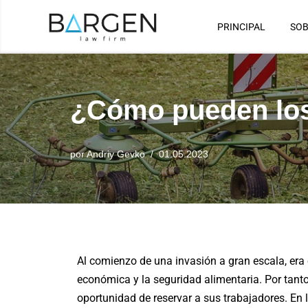
PRINCIPAL
SOB
Saltar
al
contenido
¿Cómo pueden los 
por
Andriy Gevko
01.05.2023
Al comienzo de una invasión a gran escala, era 
económica y la seguridad alimentaria. Por tanto
oportunidad de reservar a sus trabajadores. En 