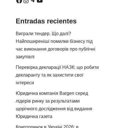
Entradas recientes
Виграли тендер. Що далі?
Найпоширеніші помилки бізнесу під
час виконання договорів про публічні
закупівлі
Перевірка декларації НАЗК: що робити
декларанту та як захистити свої
інтереси
Юридична компанія Bargen серед
лідерів ринку за результатами
щорічного дослідження від видання
Юридична газета
Крипторинок в Україні 2026: в