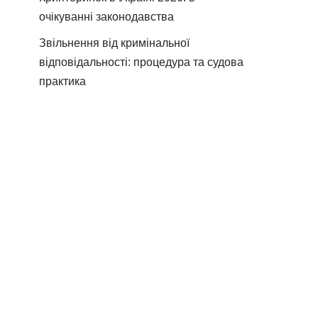
очікуванні законодавства
Звільнення від кримінальної
відповідальності: процедура та судова
практика