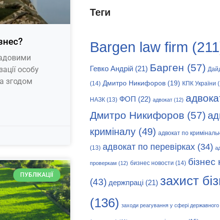
Теги
знес?
Bargen law firm
(211
садовими
Барген
(57)
зації особу
Гевко Андрій
(21)
Дай
а згодом
Дмитро Никифоров
(19)
(14)
КПК України
(
адвока
ФОП
(22)
НАЗК
(13)
адвокат
(12)
Дмитро Никифоров
(57)
ад
криміналу
(49)
адвокат по криміналь
адвокат по перевірках
(34)
(13)
а
бізнес
бизнес новости
(14)
проверкам
(12)
ПУБЛІКАЦІЇ
захист бі
(43)
держпраці
(21)
(136)
заходи реагування у сфері державного