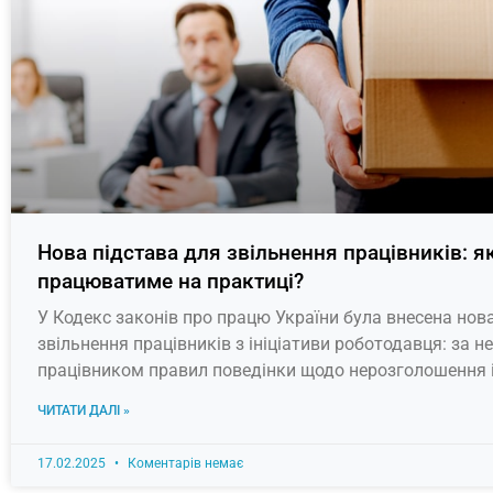
Нова підстава для звільнення працівників: я
працюватиме на практиці?
У Кодекс законів про працю України була внесена нов
звільнення працівників з ініціативи роботодавця: за 
працівником правил поведінки щодо нерозголошення і
ЧИТАТИ ДАЛІ »
17.02.2025
Коментарів немає