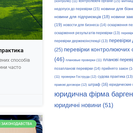
контролюючі органи
(15)
(контролю)
(11)
митниц
новини для бізн
недопуск до перевірки
(15)
новини зак
новини для підприємців
(18)
(19)
новости для бизнеса
(14)
оскарження пе
оскарження результатів перевірки
(13)
перевір
перевірки
перевірки держекоінспекції
(13)
перевірки контролюючих 
 практика
(25)
(46)
ених способів
планові переві
плановые проверки
(11)
ини часто
позапланові перевірки
(14)
прийнято закон
(1
судова практика
(13)
(11)
проверки Гоструда
(12)
штраф
(16)
юридические 
правові договори
(12)
юридична фірма барген
юридичні новини
(51)
 ЗАКОНОДАВСТВА