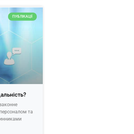
ПУБЛІКАЦІЇ
дальність?
езаконне
 персоналом та
чинниками