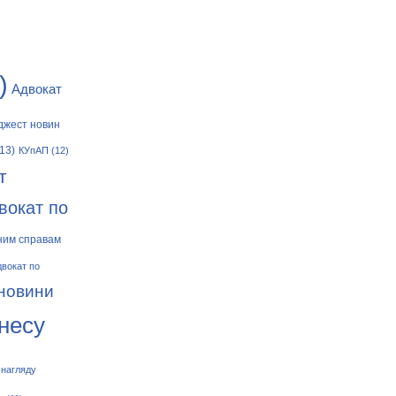
)
Адвокат
джест новин
13)
КУпАП
(12)
т
вокат по
ним справам
двокат по
 новини
знесу
 нагляду