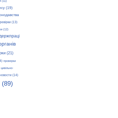
я
(11)
есу
(19)
онодавства
ревірки
(13)
ки
(12)
 держпраці
органів
рки
(21)
4)
проверки
цивільно-
новости
(14)
(89)