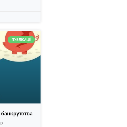
ПУБЛІКАЦІЇ
 банкрутства
ор