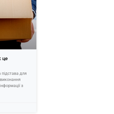
к це
а підстава для
невиконання
нформації з