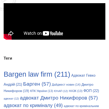
Теги
Bargen law firm
(211)
Адвокат Гевко
Барген
(57)
Андрій
(21)
Дмитро
Дайджест новин
(14)
Никифоров
(19)
ФОП
(22)
КПК України
(13)
НАЗК
(13)
КУпАП
(12)
адвокат Дмитро Никифоров
(57)
адвокат
(12)
адвокат по криміналу
(49)
адвокат по кримінальним