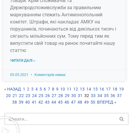
товари. Крім споживачів та
Держпродспоживслужби за правильним
маркуванням стежить Антимонопольний
комітет. Штрафи, які накладає АМКУ на
порушників, починаються від декількох тисяч і
сягають мільйонних сум. Тому перед тим як
випустити свій товар на ринок почитайте нашу
статтю
ЧИТАТИ ДАЛІ »
05.05.2021
Коментарів немає
« НАЗАД
1
2
3
4
5
6
7
8
9
10
11
12
13
14
15
16
17
18
19
20
21
22
23
24
25
26
27
28
29
30
31
32
33
34
35
36
37
38
39
40
41
42
43
44
45
46
47
48
49
50
ВПЕРЕД »