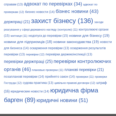
адвокат по перевірках
(34)
справам
(13)
адвокат по
бізнес новини
(43)
бизнес новости
(14)
проверкам
(12)
захист бізнесу
(136)
держпраці
(21)
заходи
контролюючі органи
реагування у сфері державного нагляду (контролю)
(11)
новини для бізнесу
(19)
(15)
недопуск до перевірки
(15)
митниця
(11)
новини законодавства
(19)
новини для підприємців
(18)
новости
для бизнеса
(14)
оскарження перевірки
(13)
оскарження результатів
перевірки
(13)
перевірки держекоінспекції
(13)
перевірки
(12)
перевірки контролюючих
перевірки держпраці
(25)
органів
(46)
планові перевірки
(21)
плановые проверки
(11)
позапланові перевірки
(14)
прийнято закон
(14)
проверки
(11)
проверки
штраф
судова практика
(13)
Гоструда
(12)
цивільно-правові договори
(12)
юридична фірма
(16)
юридические новости
(14)
барген
(89)
юридичні новини
(51)