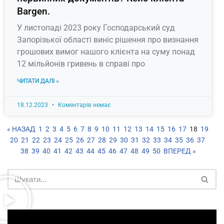
Bargen.
У листопаді 2023 року Господарський суд
Запорізької області виніс рішення про визнання
грошових вимог нашого клієнта на суму понад
12 мільйонів гривень в справі про
ЧИТАТИ ДАЛІ »
18.12.2023
Коментарів немає
« НАЗАД
1
2
3
4
5
6
7
8
9
10
11
12
13
14
15
16
17
18
19
20
21
22
23
24
25
26
27
28
29
30
31
32
33
34
35
36
37
38
39
40
41
42
43
44
45
46
47
48
49
50
ВПЕРЕД »