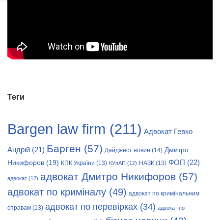
Теги
Bargen law firm
(211)
Адвокат Гевко
Барген
(57)
Андрій
(21)
Дмитро
Дайджест новин
(14)
Никифоров
(19)
ФОП
(22)
КПК України
(13)
НАЗК
(13)
КУпАП
(12)
адвокат Дмитро Никифоров
(57)
адвокат
(12)
адвокат по криміналу
(49)
адвокат по кримінальним
адвокат по перевірках
(34)
справам
(13)
адвокат по