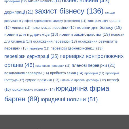
бізнес новини
(43)
бизнес новости
(14)
проверкам
(12)
захист бізнесу
(136)
держпраці
(21)
заходи
контролюючі органи
реагування у сфері державного нагляду (контролю)
(11)
новини для бізнесу
(19)
(15)
недопуск до перевірки
(15)
митниця
(11)
новини законодавства
(19)
новини для підприємців
(18)
новости
для бизнеса
(14)
оскарження перевірки
(13)
оскарження результатів
перевірки
(13)
перевірки держекоінспекції
(13)
перевірки
(12)
перевірки контролюючих
перевірки держпраці
(25)
органів
(46)
планові перевірки
(21)
плановые проверки
(11)
позапланові перевірки
(14)
прийнято закон
(14)
проверки
(11)
проверки
штраф
судова практика
(13)
Гоструда
(12)
цивільно-правові договори
(12)
юридична фірма
(16)
юридические новости
(14)
барген
(89)
юридичні новини
(51)