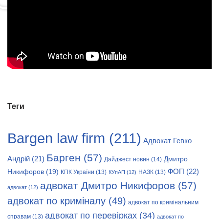
Теги
Bargen law firm
(211)
Адвокат Гевко
Барген
(57)
Андрій
(21)
Дмитро
Дайджест новин
(14)
Никифоров
(19)
ФОП
(22)
КПК України
(13)
НАЗК
(13)
КУпАП
(12)
адвокат Дмитро Никифоров
(57)
адвокат
(12)
адвокат по криміналу
(49)
адвокат по кримінальним
адвокат по перевірках
(34)
справам
(13)
адвокат по