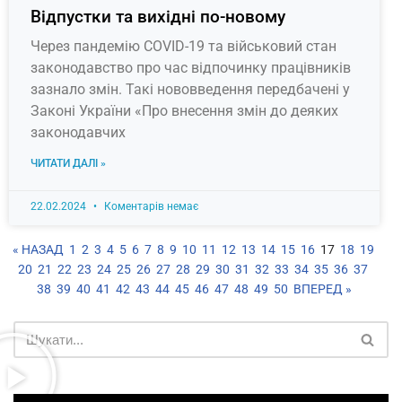
Відпустки та вихідні по-новому
Через пандемію COVID-19 та військовий стан
законодавство про час відпочинку працівників
зазнало змін. Такі нововведення передбачені у
Законі України «Про внесення змін до деяких
законодавчих
ЧИТАТИ ДАЛІ »
22.02.2024
Коментарів немає
« НАЗАД
1
2
3
4
5
6
7
8
9
10
11
12
13
14
15
16
17
18
19
20
21
22
23
24
25
26
27
28
29
30
31
32
33
34
35
36
37
38
39
40
41
42
43
44
45
46
47
48
49
50
ВПЕРЕД »