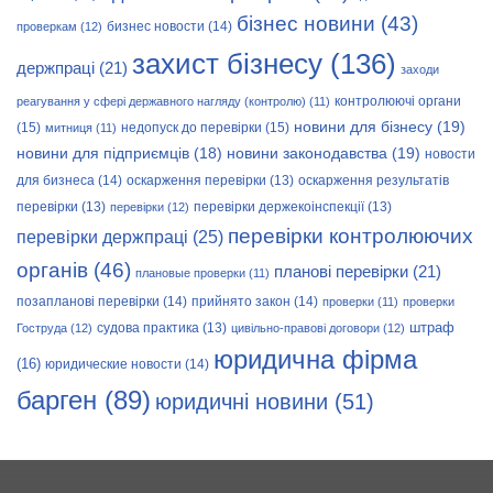
бізнес новини
(43)
бизнес новости
(14)
проверкам
(12)
захист бізнесу
(136)
держпраці
(21)
заходи
контролюючі органи
реагування у сфері державного нагляду (контролю)
(11)
новини для бізнесу
(19)
(15)
недопуск до перевірки
(15)
митниця
(11)
новини законодавства
(19)
новини для підприємців
(18)
новости
для бизнеса
(14)
оскарження перевірки
(13)
оскарження результатів
перевірки
(13)
перевірки держекоінспекції
(13)
перевірки
(12)
перевірки контролюючих
перевірки держпраці
(25)
органів
(46)
планові перевірки
(21)
плановые проверки
(11)
позапланові перевірки
(14)
прийнято закон
(14)
проверки
(11)
проверки
штраф
судова практика
(13)
Гоструда
(12)
цивільно-правові договори
(12)
юридична фірма
(16)
юридические новости
(14)
барген
(89)
юридичні новини
(51)