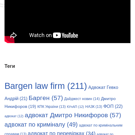
Теги
Bargen law firm
(211)
Адвокат Гевко
Барген
(57)
Андрій
(21)
Дмитро
Дайджест новин
(14)
Никифоров
(19)
ФОП
(22)
КПК України
(13)
НАЗК
(13)
КУпАП
(12)
адвокат Дмитро Никифоров
(57)
адвокат
(12)
адвокат по криміналу
(49)
адвокат по кримінальним
адвокат по перевірках
(34)
справам
(13)
адвокат по