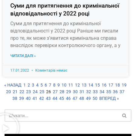
Суми для притягнення до кримінальної
відповідальності у 2022 році
Суми для притягнення до кримінальної
відповідальності у 2022 році Раніше ми писали
про те, як може з’явитися кримінальна справа
внаслідок перевірки контролюючого органу, а у
ЧИТАТИ ДАЛІ »
17.01.2022
Коментарів немає
« НАЗАД
1
2
3
4
5
6
7
8
9
10
11
12
13
14
15
16
17
18
19
20
21
22
23
24
25
26
27
28
29
30
31
32
33
34
35
36
37
38
39
40
41
42
43
44
45
46
47
48
49
50
ВПЕРЕД »