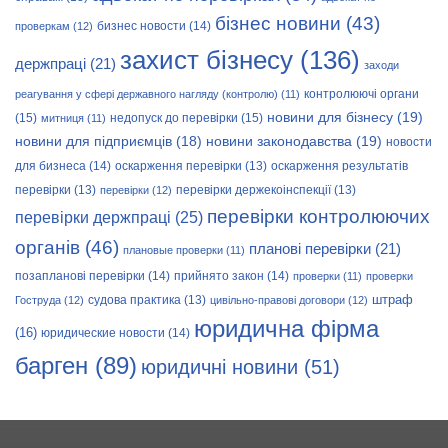
бізнес новини
(43)
бизнес новости
(14)
проверкам
(12)
захист бізнесу
(136)
держпраці
(21)
заходи
контролюючі органи
реагування у сфері державного нагляду (контролю)
(11)
новини для бізнесу
(19)
(15)
недопуск до перевірки
(15)
митниця
(11)
новини законодавства
(19)
новини для підприємців
(18)
новости
для бизнеса
(14)
оскарження перевірки
(13)
оскарження результатів
перевірки
(13)
перевірки держекоінспекції
(13)
перевірки
(12)
перевірки контролюючих
перевірки держпраці
(25)
органів
(46)
планові перевірки
(21)
плановые проверки
(11)
позапланові перевірки
(14)
прийнято закон
(14)
проверки
(11)
проверки
штраф
судова практика
(13)
Гоструда
(12)
цивільно-правові договори
(12)
юридична фірма
(16)
юридические новости
(14)
барген
(89)
юридичні новини
(51)