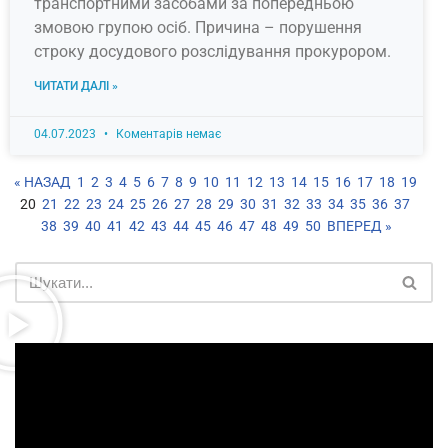
транспортними засобами за попередньою
змовою групою осіб. Причина – порушення
строку досудового розслідування прокурором.
ЧИТАТИ ДАЛІ »
04.07.2023
Коментарів немає
« НАЗАД
1
2
3
4
5
6
7
8
9
10
11
12
13
14
15
16
17
18
19
20
21
22
23
24
25
26
27
28
29
30
31
32
33
34
35
36
37
38
39
40
41
42
43
44
45
46
47
48
49
50
ВПЕРЕД »