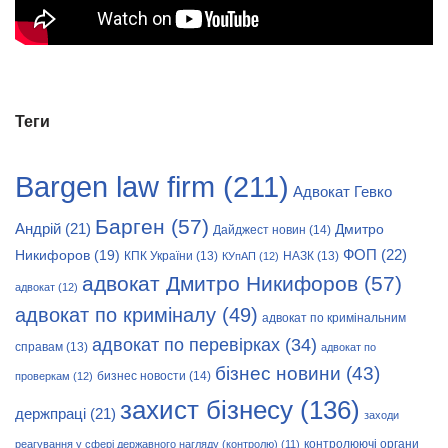
Теги
Bargen law firm
(211)
Адвокат Гевко
Барген
(57)
Андрій
(21)
Дмитро
Дайджест новин
(14)
Никифоров
(19)
ФОП
(22)
КПК України
(13)
НАЗК
(13)
КУпАП
(12)
адвокат Дмитро Никифоров
(57)
адвокат
(12)
адвокат по криміналу
(49)
адвокат по кримінальним
адвокат по перевірках
(34)
справам
(13)
адвокат по
бізнес новини
(43)
бизнес новости
(14)
проверкам
(12)
захист бізнесу
(136)
держпраці
(21)
заходи
контролюючі органи
реагування у сфері державного нагляду (контролю)
(11)