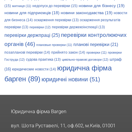
новини для бізнесу
(19)
(15)
недопуск до перевірки
(15)
митниця
(11)
новини законодавства
(19)
новини для підприємців
(18)
новости
для бизнеса
(14)
оскарження перевірки
(13)
оскарження результатів
перевірки
(13)
перевірки держекоінспекції
(13)
перевірки
(12)
перевірки контролюючих
перевірки держпраці
(25)
органів
(46)
планові перевірки
(21)
плановые проверки
(11)
позапланові перевірки
(14)
прийнято закон
(14)
проверки
(11)
проверки
штраф
судова практика
(13)
Гоструда
(12)
цивільно-правові договори
(12)
юридична фірма
(16)
юридические новости
(14)
барген
(89)
юридичні новини
(51)
Юридична фірма Bargen
вул. Шота Руставелі, 11, оф.602, м.Київ, 01001