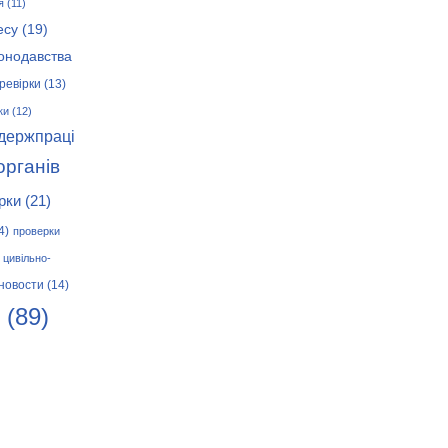
я
(11)
есу
(19)
онодавства
ревірки
(13)
ки
(12)
 держпраці
органів
рки
(21)
4)
проверки
цивільно-
новости
(14)
(89)