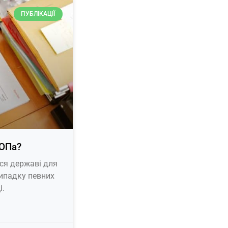
ПУБЛІКАЦІЇ
ФОПа?
ся державі для
випадку певних
і.