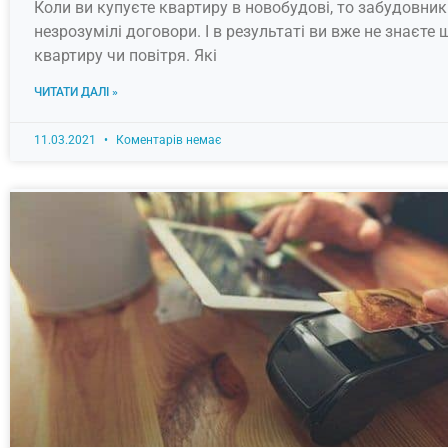
Коли ви купуєте квартиру в новобудові, то забудовни
незрозумілі договори. І в результаті ви вже не знаєте 
квартиру чи повітря. Які
ЧИТАТИ ДАЛІ »
11.03.2021
Коментарів немає