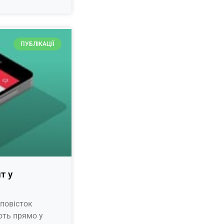
ПУБЛІКАЦІЇ
т у
 повісток
ють прямо у