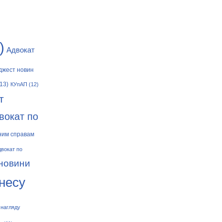
)
Адвокат
джест новин
13)
КУпАП
(12)
т
вокат по
ним справам
двокат по
 новини
знесу
 нагляду