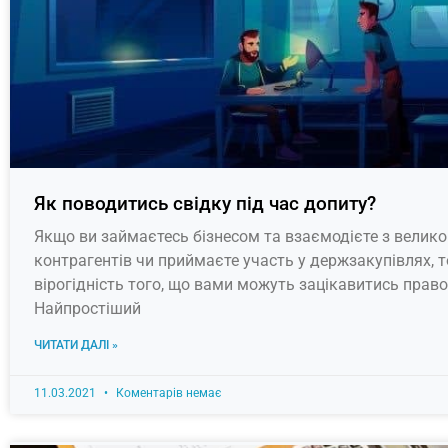
Як поводитись свідку під час допиту?
Якщо ви займаєтесь бізнесом та взаємодієте з велико
контрагентів чи приймаєте участь у держзакупівлях, т
вірогідність того, що вами можуть зацікавитись право
Найпростіший
ЧИТАТИ ДАЛІ »
11.03.2021
Коментарів немає