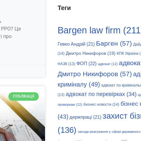
Теги
ь
Bargen law firm
(211
 РРО? Це
і про
Барген
(57)
Гевко Андрій
(21)
Дай
Дмитро Никифоров
(19)
(14)
КПК України
(
адвока
ФОП
(22)
НАЗК
(13)
адвокат
(12)
Дмитро Никифоров
(57)
ад
криміналу
(49)
адвокат по криміналь
адвокат по перевірках
(34)
(13)
а
ПУБЛІКАЦІЇ
бізнес
бизнес новости
(14)
проверкам
(12)
захист бі
(43)
держпраці
(21)
(136)
заходи реагування у сфері державного