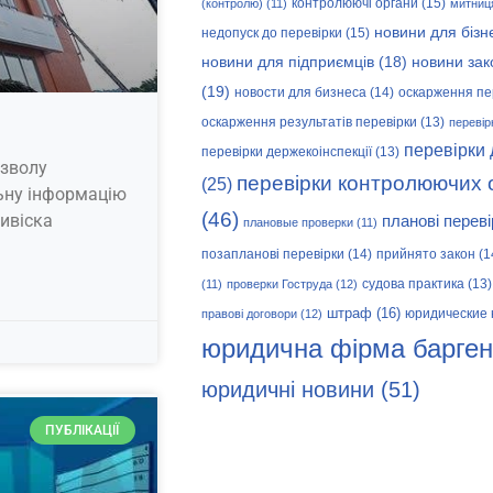
контролюючі органи
(15)
(контролю)
(11)
митниц
новини для бізн
недопуск до перевірки
(15)
новини зак
новини для підприємців
(18)
(19)
новости для бизнеса
(14)
оскарження пе
оскарження результатів перевірки
(13)
перевір
перевірки
перевірки держекоінспекції
(13)
озволу
перевірки контролюючих 
(25)
ьну інформацію
(46)
ивіска
планові переві
плановые проверки
(11)
позапланові перевірки
(14)
прийнято закон
(1
судова практика
(13)
(11)
проверки Гоструда
(12)
штраф
(16)
юридические 
правові договори
(12)
юридична фірма барген
юридичні новини
(51)
ПУБЛІКАЦІЇ