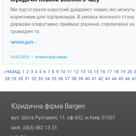
Ми підготували короткий дайджест новин, які можуть
корисними для підприємців. В умовах воєнного стану
держави оперативно приймає рішення, спрямовані на
громадян та
ЧИТАТИ ДАЛІ »
14.03.2022
Коментарів немає
« НАЗАД
1
2
3
4
5
6
7
8
9
10
11
12
13
14
15
16
17
18
19
20
28
29
30
31
32
33
34
35
36
37
38
39
40
41
42
43
44
45
46
4
Юридична фірма Bargen
вул. Шота Руставелі, 11, оф.602, м.Київ, 01001
моб. (063) 482 13 33