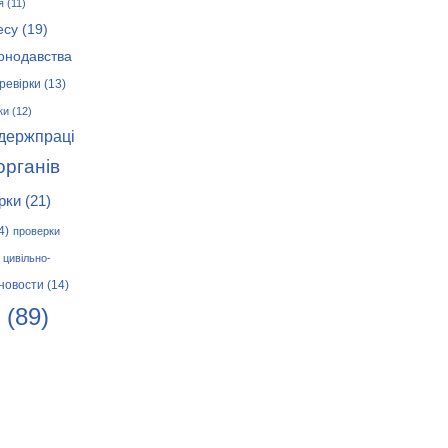
я
(11)
есу
(19)
онодавства
ревірки
(13)
ки
(12)
 держпраці
органів
рки
(21)
4)
проверки
цивільно-
новости
(14)
(89)