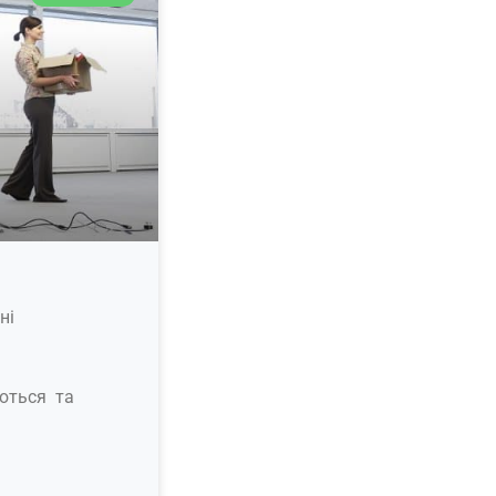
ні
уються та