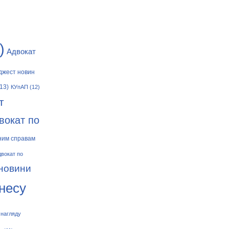
)
Адвокат
джест новин
13)
КУпАП
(12)
т
вокат по
ним справам
двокат по
 новини
знесу
 нагляду