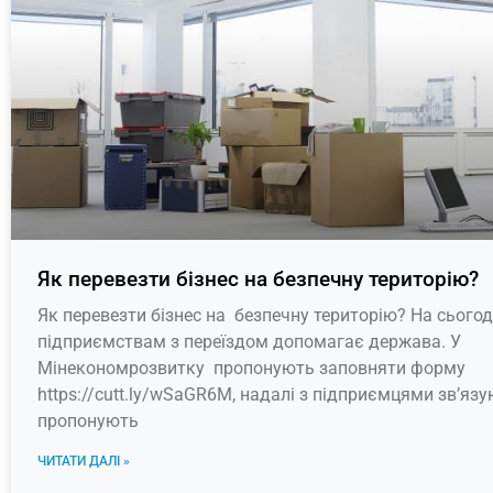
Як перевезти бізнес на безпечну територію?
Як перевезти бізнес на безпечну територію? На сьогод
підприємствам з переїздом допомагає держава. У
Мінекономрозвитку пропонують заповняти форму
https://cutt.ly/wSaGR6M, надалі з підприємцями зв’яз
пропонують
ЧИТАТИ ДАЛІ »