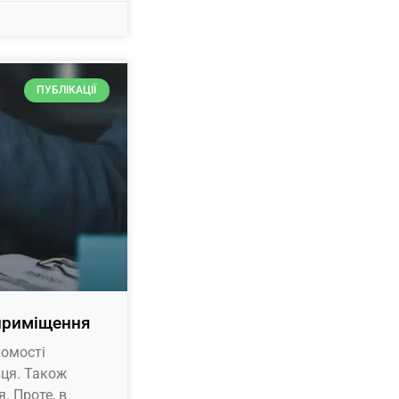
ПУБЛІКАЦІЇ
 приміщення
хомості
вця. Також
. Проте, в