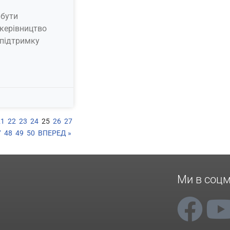
 бути
 керівництво
 підтримку
21
22
23
24
25
26
27
7
48
49
50
ВПЕРЕД »
Ми в соц