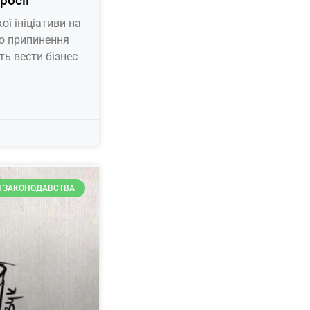
росії
ї ініціативи на
о припинення
ь вести бізнес
 ЗАКОНОДАВСТВА