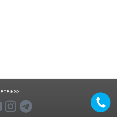
мережах
Замовити
дзвінок