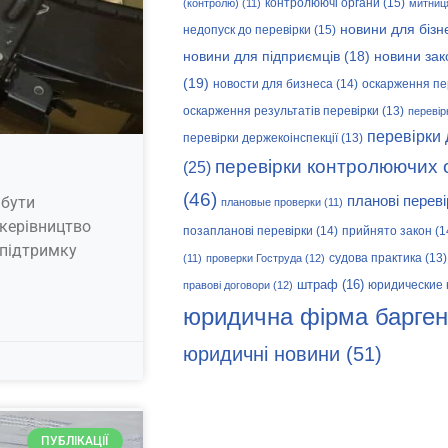
контролюючі органи
(15)
(контролю)
(11)
митниц
новини для бізн
недопуск до перевірки
(15)
новини зак
новини для підприємців
(18)
(19)
новости для бизнеса
(14)
оскарження пе
оскарження результатів перевірки
(13)
перевір
перевірки
перевірки держекоінспекції
(13)
перевірки контролюючих 
(25)
(46)
 бути
планові переві
плановые проверки
(11)
 керівництво
позапланові перевірки
(14)
прийнято закон
(1
 підтримку
судова практика
(13)
(11)
проверки Гоструда
(12)
штраф
(16)
юридические 
правові договори
(12)
юридична фірма барген
юридичні новини
(51)
ПУБЛІКАЦІЇ