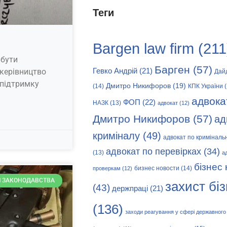
Теги
Bargen law firm
(211
 бути
Барген
(57)
 керівництво
Гевко Андрій
(21)
Дай
 підтримку
Дмитро Никифоров
(19)
(14)
КПК України
(
адвока
ФОП
(22)
НАЗК
(13)
адвокат
(12)
Дмитро Никифоров
(57)
ад
криміналу
(49)
адвокат по криміналь
адвокат по перевірках
(34)
(13)
а
бізнес
бизнес новости
(14)
проверкам
(12)
 ЗАКОНОДАВСТВА
захист бі
(43)
держпраці
(21)
(136)
заходи реагування у сфері державного